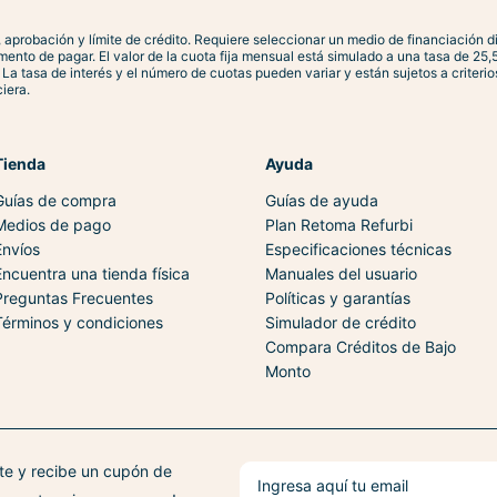
ue no afectan su funcionamiento. 100 % funcional y listo pa
ad, aprobación y límite de crédito. Requiere seleccionar un medio de financiación 
to de pagar. El valor de la cuota fija mensual está simulado a una tasa de 25,5
 tasa de interés y el número de cuotas pueden variar y están sujetos a criterios
iera.
Tienda
Ayuda
Guías de compra
Guías de ayuda
Medios de pago
Plan Retoma Refurbi
Envíos
Especificaciones técnicas
Encuentra una tienda física
Manuales del usuario
Preguntas Frecuentes
Políticas y garantías
Términos y condiciones
Simulador de crédito
Compara Créditos de Bajo
Monto
ate y recibe un cupón de