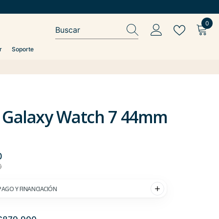
0
0
ítem
r
Soporte
j Galaxy Watch 7 44mm
0
0
PAGO Y FINANCIACIÓN