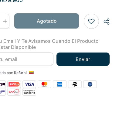
$879.900
Agotado
Aumentar
cantidad
para
Reloj
u Email Y Te Avisamos Cuando El Producto
Galaxy
Watch
star Disponible
7
44mm
Enviar
Gris
ado por:
Refurbi