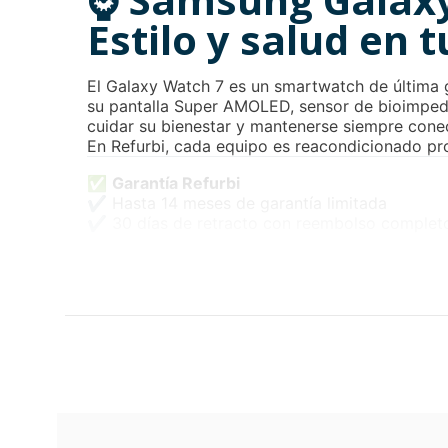
Estilo y salud en
El Galaxy Watch 7 es un smartwatch de última
su pantalla Super AMOLED, sensor de bioimpeda
cuidar su bienestar y mantenerse siempre cone
En Refurbi, cada equipo es reacondicionado pro
✅
Garantía Refurbi
✔ Hasta 14 meses de garantía limitada
✔ 30 días de retracto con reembolso complet
🔍
Características del Galaxy Watch 7 44mm
📱
Pantalla
Tipo: Super AMOLED Always-On
Tamaño: 1.5 pulgadas (44 mm)
Resolución: 480 x 480 píxeles
Protección: Corning Gorilla Glass DX+