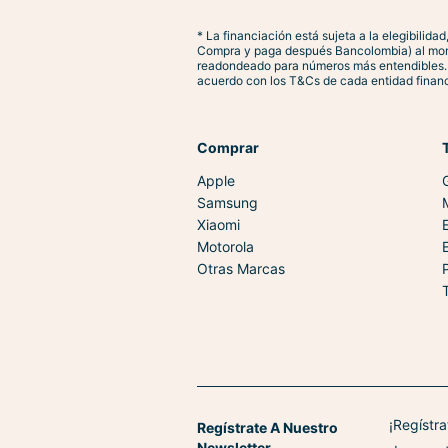
📌 Nota: Puede presentar leves signos de uso q
* La financiación está sujeta a la elegibilid
📦
Contenido de la Caja
Compra y paga después Bancolombia) al momen
readondeado para números más entendibles. La
⌚ Galaxy Watch 7 44mm (Gris)
acuerdo con los T&Cs de cada entidad financ
⚡ Base de carga inalámbrica
🔌 Cable de carga
📄 Documentación
Comprar
Apple
Samsung
Xiaomi
Motorola
Otras Marcas
¡Regístr
Regístrate A Nuestro
Newsletter