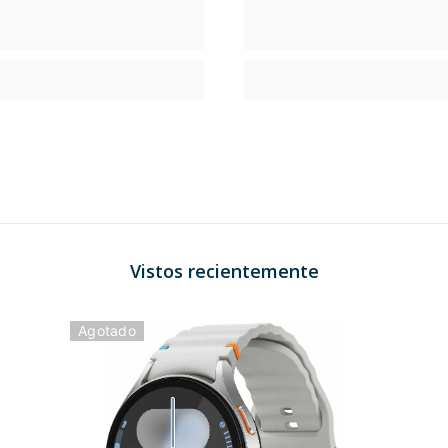
Vistos recientemente
Agotado
ileo, GLONASS)
ercado)
litar MIL-STD-810H