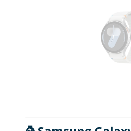
⌚
Samsung Galaxy