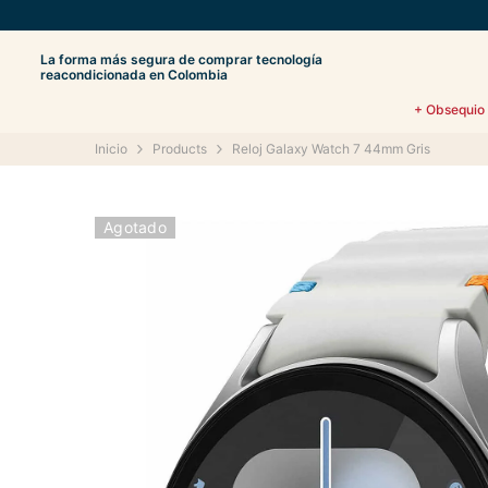
Saltar al contenido
La forma más segura de comprar tecnología
reacondicionada en Colombia
+ Obsequio
Inicio
Products
Reloj Galaxy Watch 7 44mm Gris
Agotado