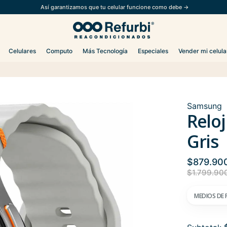
Así garantizamos que tu celular funcione como debe →
Celulares
Computo
Más Tecnología
Especiales
Vender mi celula
Samsung
Relo
Gris
$879.90
$1.799.90
MEDIOS DE 