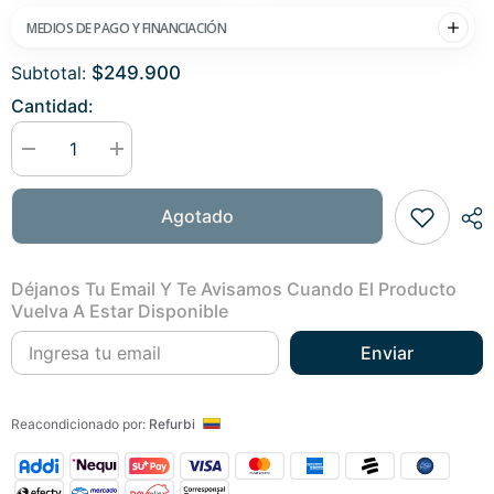
MEDIOS DE PAGO Y FINANCIACIÓN
Subtotal:
$249.900
Cantidad:
Disminuir
Aumentar
cantidad
cantidad
para
para
Redmi
Redmi
Agotado
A3
A3
64GB
64GB
Verde
Verde
Déjanos Tu Email Y Te Avisamos Cuando El Producto
Vuelva A Estar Disponible
Enviar
Reacondicionado por:
Refurbi