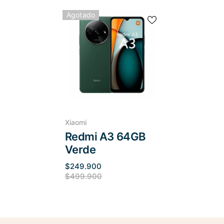
Agotado
Marca:
Xiaomi
Redmi A3 64GB
Verde
$249.900
$499.900