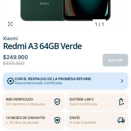
1
/
1
Xiaomi
Redmi A3 64GB Verde
$249.900
Agotado
$499.900
CON EL RESPALDO DE LA PROMESA REFURBI
Reacondicionado Certificado
IMEI VERIFICADO
BATERÍA ≥86%
Sin reportes ni bloqueos
Salud certificada
14 MESES DE GARANTÍA
ENVÍO
+ 30 días de prueba
A todo Colombia